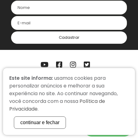
Cadastrar
Este site informa:
usamos cookies para
ONDE ESTAMOS
personalizar anúncios e melhorar a sua
Somos uma organização virtual, com colaboradores em home
office.
experiência no site. Ao continuar navegando,
você concorda com a nossa
Política de
contato@cacadorderecompensas.org.br
Privacidade
.
(51) 3334-3366
continuar e fechar
WhatsApp
POLÍTICA DE PRIVACIDADE
| COPYRIGHT 2022 |
STUDIOGT