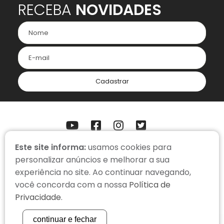
RECEBA
NOVIDADES
Cadastrar
Este site informa:
usamos cookies para
ONDE ESTAMOS
personalizar anúncios e melhorar a sua
Somos uma organização virtual, com colaboradores em home
office.
experiência no site. Ao continuar navegando,
você concorda com a nossa
Política de
contato@cacadorderecompensas.org.br
Privacidade
.
(51) 3334-3366
continuar e fechar