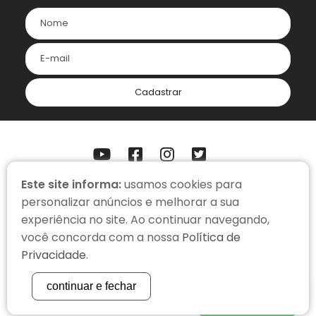
Cadastrar
Este site informa:
usamos cookies para
ONDE ESTAMOS
personalizar anúncios e melhorar a sua
Somos uma organização virtual, com colaboradores em home
experiência no site. Ao continuar navegando,
office.
você concorda com a nossa
Política de
contato@cacadorderecompensas.org.br
Privacidade
.
(51) 3334-3366
continuar e fechar
WhatsApp
POLÍTICA DE PRIVACIDADE
| COPYRIGHT 2022 |
STUDIOGT