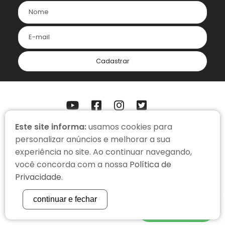
Cadastrar
Este site informa:
usamos cookies para
ONDE ESTAMOS
personalizar anúncios e melhorar a sua
Somos uma organização virtual, com colaboradores em home
experiência no site. Ao continuar navegando,
office.
você concorda com a nossa
Política de
contato@cacadorderecompensas.org.br
Privacidade
.
(51) 3334-3366
continuar e fechar
WhatsApp
POLÍTICA DE PRIVACIDADE
| COPYRIGHT 2022 |
STUDIOGT