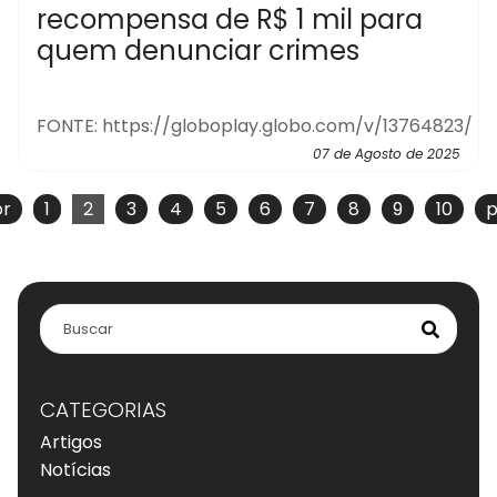
recompensa de R$ 1 mil para
quem denunciar crimes
FONTE: https://globoplay.globo.com/v/13764823/
07 de Agosto de 2025
or
1
2
3
4
5
6
7
8
9
10
p
CATEGORIAS
Artigos
Notícias