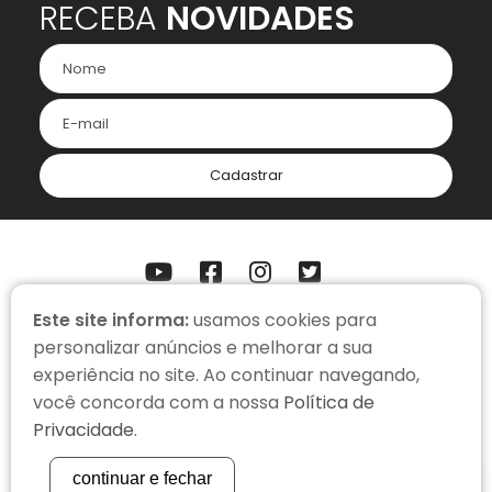
RECEBA
NOVIDADES
Cadastrar
Este site informa:
usamos cookies para
ONDE ESTAMOS
personalizar anúncios e melhorar a sua
Somos uma organização virtual, com colaboradores em home
office.
experiência no site. Ao continuar navegando,
você concorda com a nossa
Política de
contato@cacadorderecompensas.org.br
Privacidade
.
(51) 3334-3366
continuar e fechar